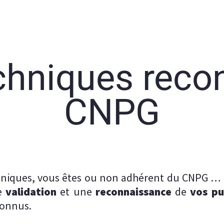
chniques recon
CNPG
chniques, vous êtes ou non adhérent du CNPG … V
e
validation
et une
reconnaissance
de
vos pu
onnus.