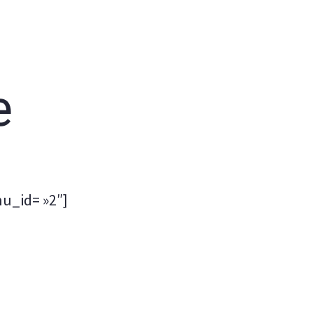
e
u_id= »2″]